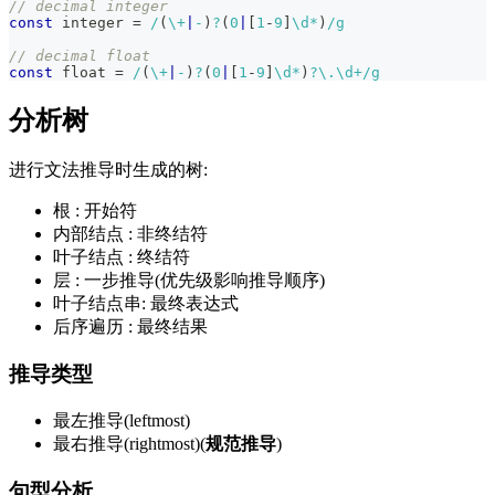
// decimal integer
const
 integer 
=
/
(
\+
|
-
)
?
(
0
|
[
1
-
9
]
\d
*
)
/
g
// decimal float
const
 float 
=
/
(
\+
|
-
)
?
(
0
|
[
1
-
9
]
\d
*
)
?
\.
\d
+
/
g
分析树
进行文法推导时生成的树:
根 : 开始符
内部结点 : 非终结符
叶子结点 : 终结符
层 : 一步推导(优先级影响推导顺序)
叶子结点串: 最终表达式
后序遍历 : 最终结果
推导类型
最左推导(leftmost)
最右推导(rightmost)(
规范推导
)
句型分析