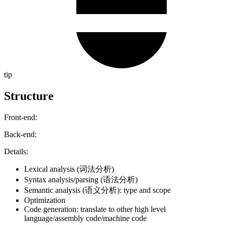
tip
Structure
Front-end:
Back-end:
Details:
Lexical analysis (词法分析)
Syntax analysis/parsing (语法分析)
Semantic analysis (语义分析): type and scope
Optimization
Code generation: translate to other high level
language/assembly code/machine code