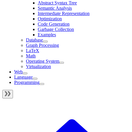
Abstract Syntax Tree
Semantic Analysis
Intermediate Representation
Optimization
Code Generation
Garbage Collection
Examples
Database
Graph Processing
LaTeX
Math
Operating System
Virtualization
Web
Language
Programming