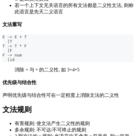
若一个上下文无关语言的所有文法都是二义性文法, 则称
此语言是先天二义语言
文法重写
E 
->
 E 
+
 T
|
T
T 
->
 T 
*
 F
|
F
F 
->
 num
|
id
消除 + 与
的二义性, 如 3+4
5
*
*
优先级与结合性
声明优先级与结合性可在一定程度上消除文法的二义性
文法规则
有害规则: 使文法产生二义性的规则
多余规则: 不可达/不可终止的规则