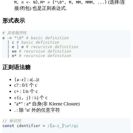
,
(选择/连
M, n <- N}
M* = {"\0", M, MM, MMM, ...}
接/闭包) 也是正则表达式.
形式表示
# 具有顺序性
e -
>
"
\0
"
# basic definition
|
 c 
# basic definition
|
 e 
|
 e 
# recursive definition
|
 ee 
# recursive definition
|
 e* 
# recursive definition
正则语法糖
: a|...|z
[a-z]
c? : 0/1 个 c
c+ : 1/n 个 c
: i-j 个 c
c{i, j}
"a*" : a* 自身(非 Kleene Closure)
. : 除 '\n' 外的任意字符
// 标识符
const
 identifier 
=
/
[
a
-
z
_
]
\w
*
/
gi