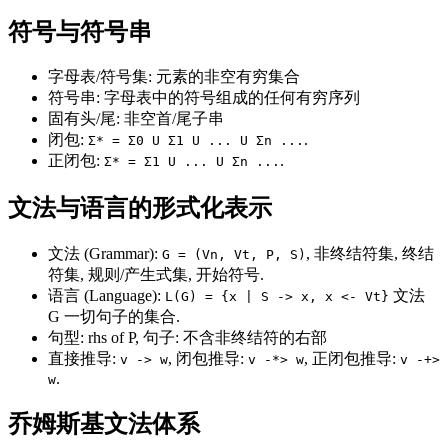
符号与符号串
字母表/符号集: 元素的非空有穷集合
符号串: 字母表中的符号组成的任何有穷序列
固有头/尾: 非空首/尾子串
闭包:
.
Σ* = Σ0 U Σ1 U ... U Σn ...
正闭包:
.
Σ* = Σ1 U ... U Σn ...
文法与语言的形式化表示
文法 (Grammar):
, 非终结符集, 终结
G = (Vn, Vt, P, S)
符集, 规则/产生式集, 开始符号.
语言 (Language):
文法
L(G) = {x | S -> x, x <- Vt}
G 一切句子的集合.
句型: rhs of P, 句子: 不含非终结符的右部
直接推导:
, 闭包推导:
, 正闭包推导:
v -> w
v -*> w
v -+>
.
w
乔姆斯基文法体系