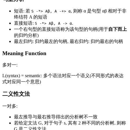
短语: 若
, 则称 α 是句型 αβ 相对于非
S -*> Aβ, A -+> α
终结符 A 的短语
直接短语:
.
S -*> Aβ, A -> α
一个右句型的直接短语称为该句型的句柄(用于
自下而上
的归约分析)
最左归约: 归约最左的句柄, 最右归约: 归约最右的句柄
Meaning Function
多对一:
L(syntax) = semantic: 多个语法对应一个语义(不同形式的表达
式对应同一个意思)
二义性文法
一对多:
最左推导与最右推导得出的分析树不一致
若给定文法 G, 对于句子 s, 其有 2 种不同的分析树, 则称
G 是二义性文法