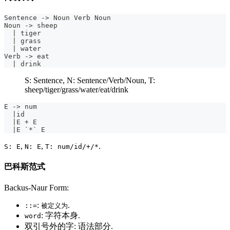
Sentence 
->
 Noun Verb Noun
Noun 
->
 sheep
|
 tiger
|
 grass
|
 water
Verb 
->
 eat
|
 drink
S: Sentence, N: Sentence/Verb/Noun, T:
sheep/tiger/grass/water/eat/drink
E 
->
 num
|
id
|
E 
+
 E
|
E `
*
` E
,
,
.
S: E
N: E
T: num/id/+/*
巴科斯范式
Backus-Naur Form:
:
.
::=
被定义为
: 字符本身.
word
双引号外的字: 语法部分.