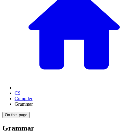
CS
Compiler
Grammar
On this page
Grammar