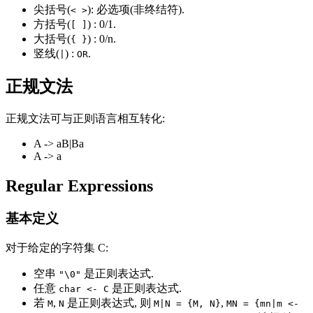
尖括号(
): 必选项(非终结符).
< >
方括号(
) : 0/1.
[ ]
大括号(
) : 0/n.
{ }
竖线(
) :
.
|
OR
正规文法
正规文法可与正则语言相互转化:
A -> aB|Ba
A -> a
Regular Expressions
基本定义
对于给定的字符集 C:
空串
是正则表达式.
"\0"
任意
是正则表达式.
char <- C
若
,
是正则表达式, 则
,
M
N
M|N = {M, N}
MN = {mn|m <-