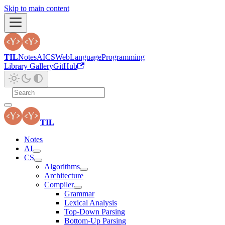
Skip to main content
TIL
Notes
AI
CS
Web
Language
Programming
Library Gallery
GitHub
TIL
Notes
AI
CS
Algorithms
Architecture
Compiler
Grammar
Lexical Analysis
Top-Down Parsing
Bottom-Up Parsing