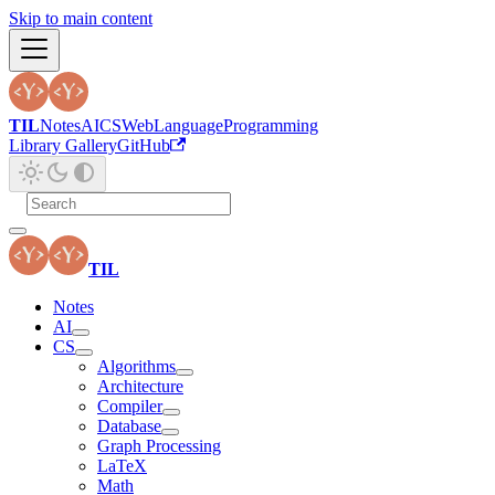
Skip to main content
TIL
Notes
AI
CS
Web
Language
Programming
Library Gallery
GitHub
TIL
Notes
AI
CS
Algorithms
Architecture
Compiler
Database
Graph Processing
LaTeX
Math