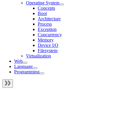
Operating System
Concepts
Boot
Architecture
Process
Exception
Concurrency
Memory
Device I/O
Filesystem
Virtualization
Web
Language
Programming