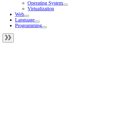
Operating System
Virtualization
Web
Language
Programming