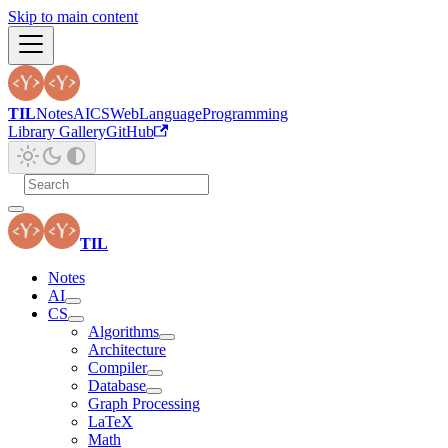
Skip to main content
TIL
Notes
AI
CS
Web
Language
Programming
Library Gallery
GitHub
TIL
Notes
AI
CS
Algorithms
Architecture
Compiler
Database
Graph Processing
LaTeX
Math